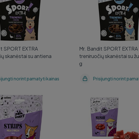
dit SPORT EXTRA
Mr. Bandit SPORT EXTRA
ių skanėstai su antiena
treniruočių skanėstai su žu
g
sijungti norint pamatyti kainas
Prisijungti norint pama
it STRIPS antienos
Mr. Bandit SUSHI antiena s
s 500 g
80 g