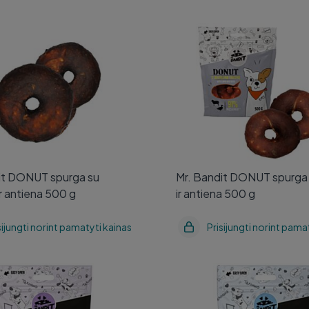
it DONUT spurga su
Mr. Bandit DONUT spurga 
ir antiena 500 g
ir antiena 500 g
it DONUT spurga su
Mr. Bandit DONUT spurga 
ir antiena 500 g
ir antiena 500 g
sijungti norint pamatyti kainas
Prisijungti norint pama
dit SPORT EXTRA
Mr. Bandit SPORT EXTRA
ių skanėstai su antiena
treniruočių skanėstai su žu
g