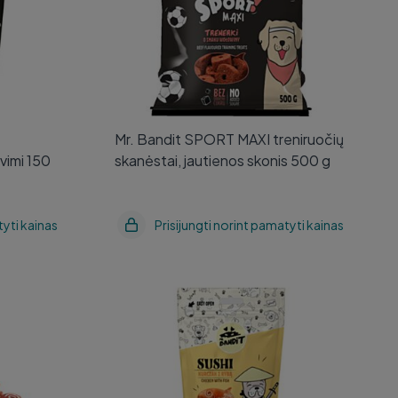
Mr. Bandit SPORT MAXI treniruočių
vimi 150
skanėstai, jautienos skonis 500 g
tyti kainas
Prisijungti norint pamatyti kainas
u žuvimi
Mr. Bandit SUSHI vištiena su žuvimi
80 g