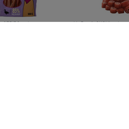
it STRIPS antienos
Mr. Bandit SUSHI antiena s
s 500 g
80 g
sijungti norint pamatyti kainas
Prisijungti norint pama
dit WRAPPER XXXL
Mr. Bandit WRAPPER XXX
os
). Norėdami tęsti, turite
 su antiena 500 g
lazdelės su vištiena 500 g
TINKU SU BŪTINAISIAIS
SLAPUKAIS
KAIS
dit WRAPPER XXXL
Mr. Bandit WRAPPER XXX