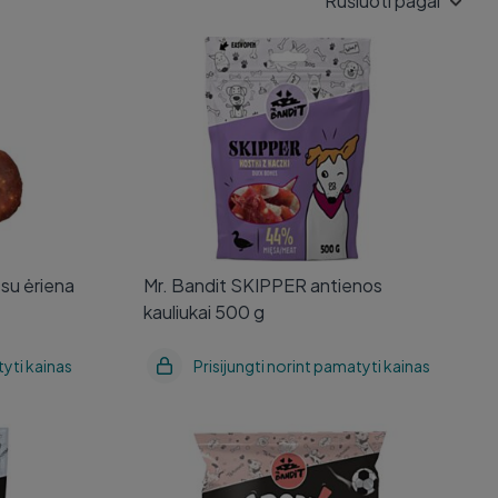
Rūšiuoti pagal
su ėriena
Mr. Bandit SKIPPER antienos
kauliukai 500 g
su ėriena
Mr. Bandit SKIPPER antienos
kauliukai 500 g
tyti kainas
Prisijungti norint pamatyti kainas
Mr. Bandit SPORT MAXI treniruočių
vimi 150
skanėstai, jautienos skonis 500 g