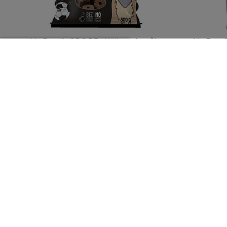
Mr. Bandit SPORT MAXI treniruočių
Mr. Band
skanėstai, ėrienos skonio 500 g
juostelė
Prisijungti norint pamatyti kainas
Pri
Slapukų informacija
Mr. Bandit WRAPPER XL lazdelės
Mr. Ban
Šis tinklalapis naudoja slapukus (
Daugiau informacij
su antiena 500 g
lazdelės
sutikti su šių slapukų naudojimu.
SU
NUSTATYMAI
SUTINKU SU VISAIS SLAPU
Mr. Bandit WRAPPER XL lazdelės
Mr. Ban