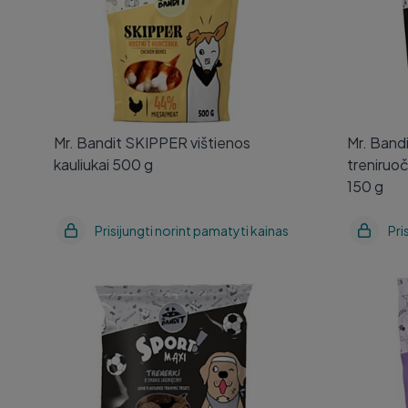
Mr. Bandit SKIPPER vištienos
Mr. Ban
kauliukai 500 g
treniruoč
150 g
Prisijungti norint pamatyti kainas
Pri
Mr. Bandit SPORT MAXI treniruočių
Mr. Band
skanėstai, ėrienos skonio 500 g
juostelė