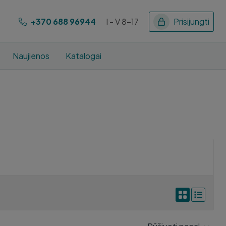
+370 688 96944
I - V 8-17
Prisijungti
Naujienos
Katalogai