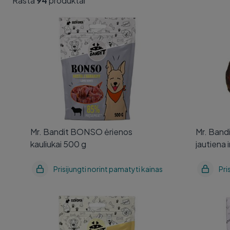
Rasta
94
produktai
Mr. Bandit BONSO ėrienos
Mr. Band
kauliukai 500 g
jautiena 
Mr. Bandit BONSO ėrienos
Mr. Band
kauliukai 500 g
jautiena 
Prisijungti norint pamatyti kainas
Pri
Mr. Bandit SKIPPER vištienos
Mr. Ban
kauliukai 500 g
treniruoč
150 g