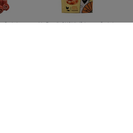
u žuvimi
Mr. Bandit SUSHI vištiena su žuvimi
80 g
tyti kainas
Prisijungti norint pamatyti kainas
L
Mr. Bandit SPORT EXTRA
treniruočių skanėstai su strutiena
150g
L
Mr. Bandit SPORT EXTRA