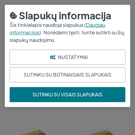
+370 688 96944
I - V 8-17
Slapukų informacija
Šis tinklalapis naudoja slapukus (
Daugiau
informacijos
). Norėdami tęsti, turite sutikti su šių
slapukų naudojimu.
Chirurginės Priemonės
NUSTATYMAI
Žaizdų Siuvimo Priemonės
SUTINKU SU BŪTINAISIAIS SLAPUKAIS
Kategorija
SUTINKU SU VISAIS SLAPUKAIS
Rasta
31
produktai
Rūšiuoti pagal
KRUUSE ADATOS
KRUUSE ADATOS
1,4x40mm 12vnt 120732
1,4x35mm 12vnt 120729