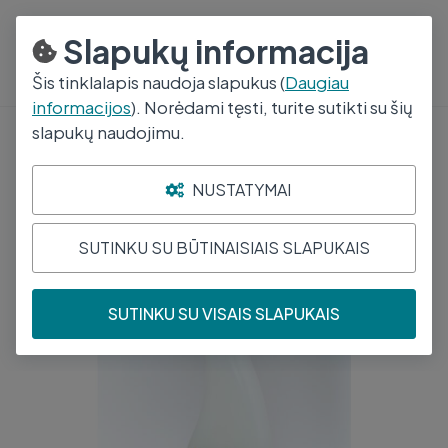
+370 688 96944
I - V 8-17
Slapukų informacija
Šis tinklalapis naudoja slapukus (
Daugiau
informacijos
). Norėdami tęsti, turite sutikti su šių
slapukų naudojimu.
Kvapų kontrolė
Sanera Enzym Direkt su purkšt. 500ml
NUSTATYMAI
SUTINKU SU BŪTINAISIAIS SLAPUKAIS
SUTINKU SU VISAIS SLAPUKAIS