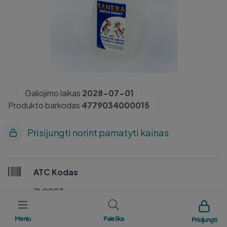
Galiojimo laikas
2028-07-01
Produkto barkodas
4779034000015
Prisijungti norint pamatyti kainas
ATC Kodas
7L0I103
Gamintojas
Meniu
Paieška
Prisijungti