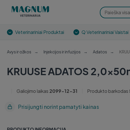
Veterinariniai Produktai
Q Veterinariniai Vaistai
Avys ir ožkos
Injekcijos ir infuzijos
Adatos
KRUU
KRUUSE ADATOS 2,0x50m
Galiojimo laikas
2099-12-31
Produkto barkodas
Prisijungti norint pamatyti kainas
PRODUKTO INFORMACIJA