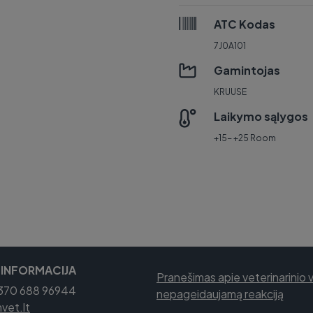
ATC Kodas
7J0A101
Gamintojas
KRUUSE
Laikymo sąlygos
+15- +25 Room
 INFORMACIJA
Pranešimas apie veterinarinio 
+370 688 96944
nepageidaujamą reakciją
et.lt