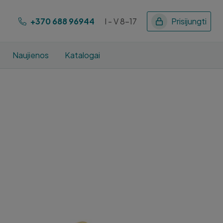
+370 688 96944
I - V 8-17
Prisijungti
Naujienos
Katalogai