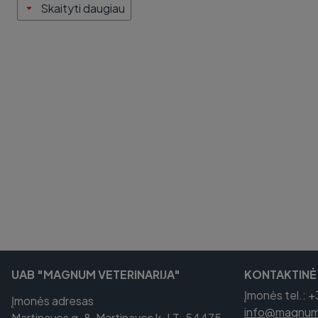
Skaityti daugiau
UAB "MAGNUM VETERINARIJA"
KONTAKTINĖ
Įmonės tel.: 
Įmonės adresas
info@magnumv
Martinavos g. 8, Martinavos k. LT-54475