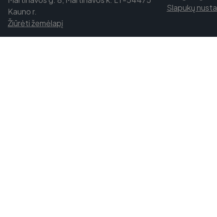
Slapukų nust
Kauno r.
Žiūrėti žemėlapį
Slapukų informacija
Šis tinklalapis naudoja slapukus (
Daugiau informacij
sutikti su šių slapukų naudojimu.
SU
NUSTATYMAI
SUTINKU SU VISAIS SLAPU