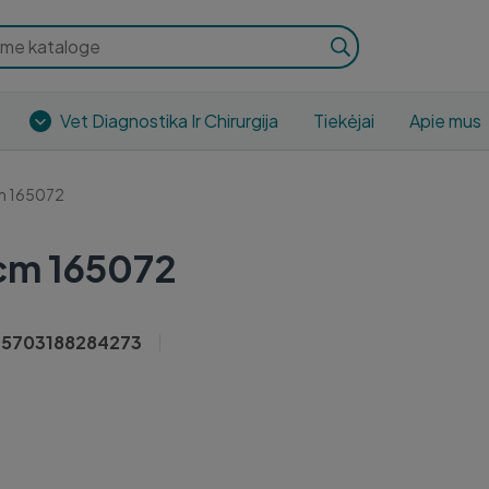
Vet Diagnostika Ir Chirurgija
Tiekėjai
Apie mus
m 165072
cm 165072
5703188284273