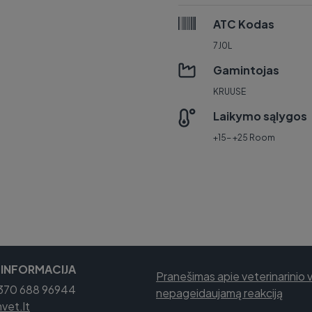
ATC Kodas
7J0L
Gamintojas
KRUUSE
Laikymo sąlygos
+15- +25 Room
 INFORMACIJA
Pranešimas apie veterinarinio 
+370 688 96944
nepageidaujamą reakciją
et.lt