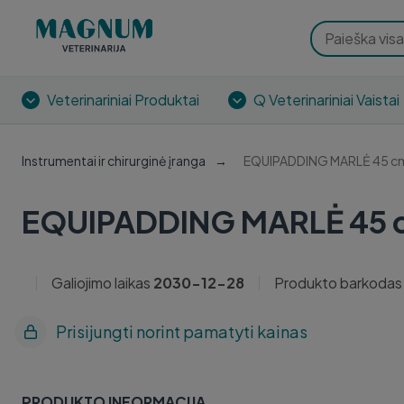
Veterinariniai Produktai
Q Veterinariniai Vaistai
Instrumentai ir chirurginė įranga
EQUIPADDING MARLĖ 45 c
EQUIPADDING MARLĖ 45 
Galiojimo laikas
2030-12-28
Produkto barkodas
Prisijungti norint pamatyti kainas
PRODUKTO INFORMACIJA