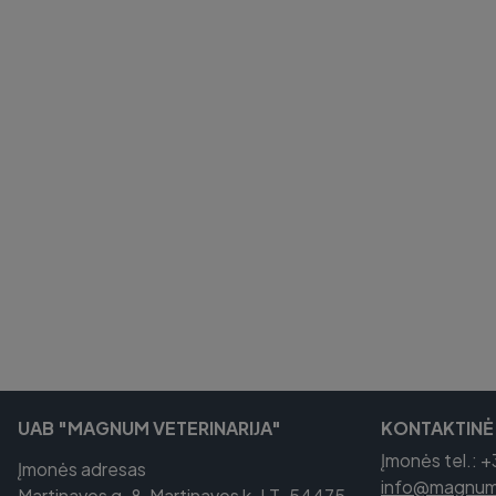
UAB "MAGNUM VETERINARIJA"
KONTAKTINĖ
Įmonės tel.: 
Įmonės adresas
info@magnumv
Martinavos g. 8, Martinavos k. LT-54475