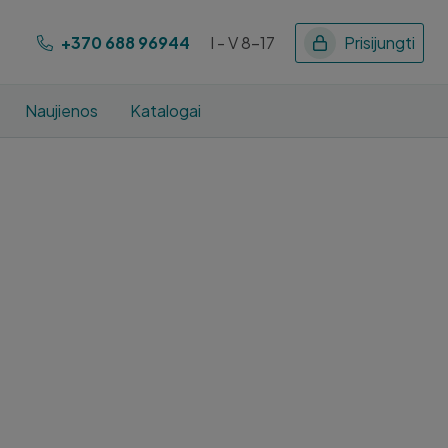
+370 688 96944
I - V 8-17
Prisijungti
Naujienos
Katalogai