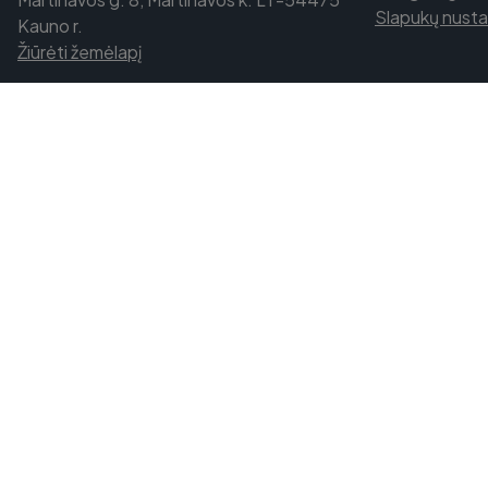
Slapukų nust
Kauno r.
Žiūrėti žemėlapį
Slapukų informacija
Šis tinklalapis naudoja slapukus (
Daugiau informacij
sutikti su šių slapukų naudojimu.
SU
NUSTATYMAI
SUTINKU SU VISAIS SLAPU